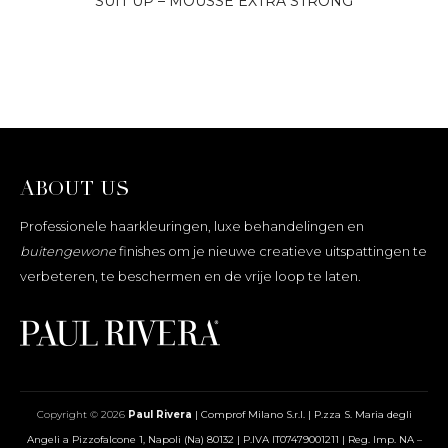
SUIT UP – MOUSSE EXTRA STRONG
ABOUT US
Professionele haarkleuringen, luxe behandelingen en
buitengewone
finishes om je nieuwe creatieve uitspattingen te
verbeteren, te beschermen en de vrije loop te laten.
Copyright © 2026
Paul Rivera
|
Comprof Milano S.r.l. | P.zza S. Maria degli
Angeli a Pizzofalcone 1, Napoli (Na) 80132 | P.IVA IT07479001211 | Reg. Imp. NA –